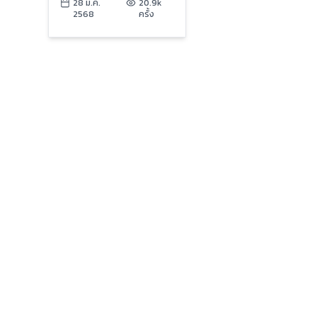
ไม่ได้รับผลกระทบ | ข่าว
28 มี.ค.
20.9k
2568
ครั้ง
เย็นประเด็นร้อน