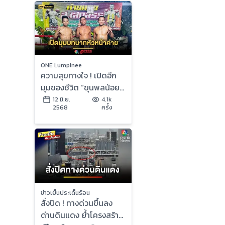
ONE Lumpinee
ความสุขทางใจ ! เปิดอีก
มุมของชีวิต “ขุนพลน้อย”
กับบทบาทหัวหน้าค่าย
12 มิ.ย.
4.1k
2568
ครั้ง
ส.เสกสรร
ข่าวเย็นประเด็นร้อน
สั่งปิด ! ทางด่วนขึ้นลง
ด่านดินแดง ย้ำโครงสร้าง