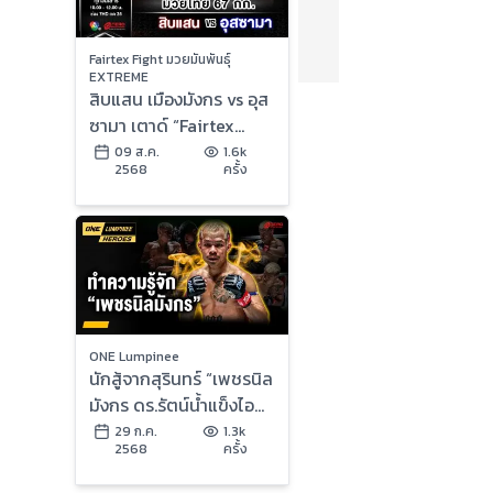
Fairtex Fight มวยมันพันธุ์
EXTREME
สิบแสน เมืองมังกร vs อุส
ซามา เตาด์ “Fairtex
Fight มวยมันพันธุ์
09 ส.ค.
1.6k
2568
ครั้ง
EXTREME” (9 ส.ค.68)
ONE Lumpinee
นักสู้จากสุรินทร์ “เพชรนิล
มังกร ดร.รัตน์น้ำแข็งไอซ์
แลนด์” | ONE ลุมพินี
29 ก.ค.
1.3k
2568
ครั้ง
Heroes | 29 ก.ค. 68 |
Ch7HD