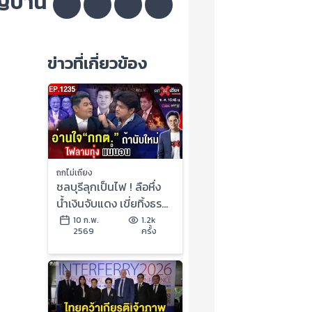
ญ่บ้าน
ข่าวที่เกี่ยวข้อง
ถกไม่เถียง
ชลบุรีลุกเป็นไฟ ! ลือหึ่ง
น้ำเงินจับแดง เขี่ยทิ้งธร
รมนัส รัฐบาลหนู อายุสั้น
10 ก.พ.
1.2k
2569
ครั้ง
? #ถกไม่เถียง