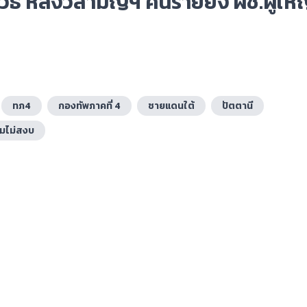
ิธี หลังวิสามัญฯ คนร้ายยิง ผช.ผู้ให
ทภ4
กองทัพภาคที่ 4
ชายแดนใต้
ปัตตานี
ามไม่สงบ