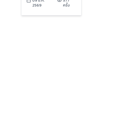
49: The Bloomer for
09 ม.ค.
577
2569
ครั้ง
All