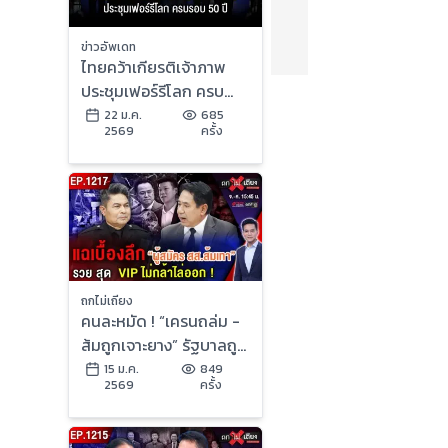
ข่าวอัพเดท
ไทยคว้าเกียรติเจ้าภาพ
ประชุมเฟอร์รีโลก ครบ
รอบ 50 ปี
22 ม.ค.
685
2569
ครั้ง
ถกไม่เถียง
คนละหมัด ! “เครนถล่ม -
ส้มถูกเจาะยาง” รัฐบาลถูก
ด่า สุดระอา “กา” เบอร์ไหน
15 ม.ค.
849
2569
ครั้ง
ดี ?