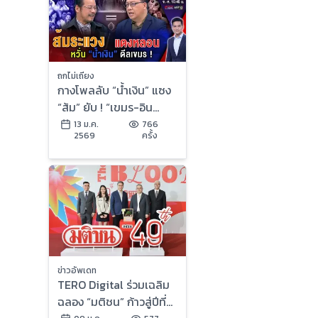
ถกไม่เถียง
กางโพลลับ “น้ำเงิน” แซง
“ส้ม” ยับ ! “เขมร-อิน
ฟลูฯ-บ้านใหญ่” รุมกระซ
13 ม.ค.
766
2569
ครั้ง
วก อ่วมอรทัย !
ข่าวอัพเดท
TERO Digital ร่วมเฉลิม
ฉลอง “มติชน” ก้าวสู่ปีที่