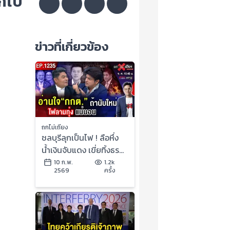
ากไป
ข่าวที่เกี่ยวข้อง
ถกไม่เถียง
ชลบุรีลุกเป็นไฟ ! ลือหึ่ง
น้ำเงินจับแดง เขี่ยทิ้งธร
รมนัส รัฐบาลหนู อายุสั้น
10 ก.พ.
1.2k
2569
ครั้ง
? #ถกไม่เถียง