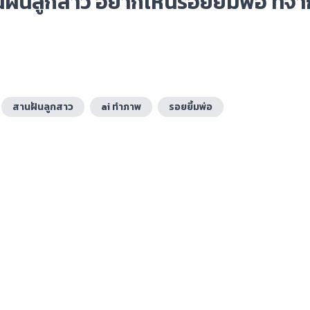
นฝันลูกสาว อยากเห็นรอยยิ้มพ่อ ที่จ
สานฝันลูกสาว
ai ทำภาพ
รอยยิ้มพ่อ