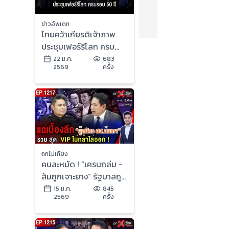
ข่าวอัพเดท
ไทยคว้าเกียรติเจ้าภาพ
ประชุมเฟอร์รีโลก ครบ
รอบ 50 ปี
22 ม.ค.
683
2569
ครั้ง
ถกไม่เถียง
คนละหมัด ! “เครนถล่ม -
ส้มถูกเจาะยาง” รัฐบาลถูก
ด่า สุดระอา “กา” เบอร์ไหน
15 ม.ค.
845
2569
ครั้ง
ดี ?