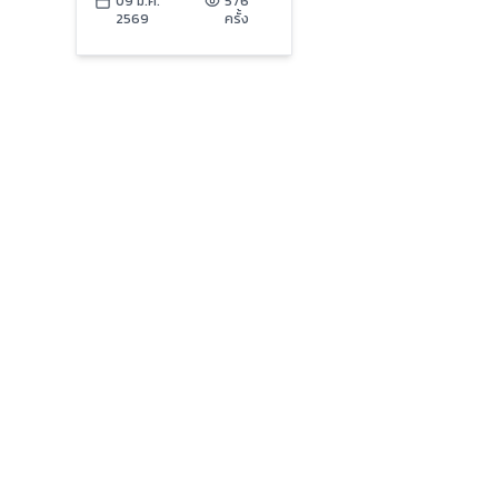
49: The Bloomer for
09 ม.ค.
576
2569
ครั้ง
All