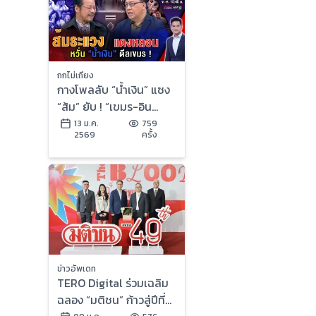
ถกไม่เถียง
กางโพลลับ “น้ำเงิน” แซง
“ส้ม” ยับ ! “เขมร-อิน
ฟลูฯ-บ้านใหญ่” รุมกระซ
13 ม.ค.
759
2569
ครั้ง
วก อ่วมอรทัย !
ข่าวอัพเดท
TERO Digital ร่วมเฉลิม
ฉลอง “มติชน” ก้าวสู่ปีที่