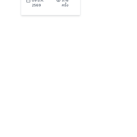
49: The Bloomer for
09 ม.ค.
576
2569
ครั้ง
All