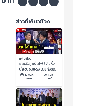
0 บาท
ข่าวที่เกี่ยวข้อง
ถกไม่เถียง
ชลบุรีลุกเป็นไฟ ! ลือหึ่ง
น้ำเงินจับแดง เขี่ยทิ้งธร
รมนัส รัฐบาลหนู อายุสั้น
10 ก.พ.
1.2k
2569
ครั้ง
? #ถกไม่เถียง