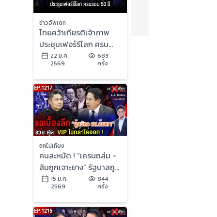
ข่าวอัพเดท
ไทยคว้าเกียรติเจ้าภาพ
ประชุมเฟอร์รีโลก ครบ
รอบ 50 ปี
22 ม.ค.
683
2569
ครั้ง
ถกไม่เถียง
คนละหมัด ! “เครนถล่ม -
ส้มถูกเจาะยาง” รัฐบาลถูก
ด่า สุดระอา “กา” เบอร์ไหน
15 ม.ค.
844
2569
ครั้ง
ดี ?