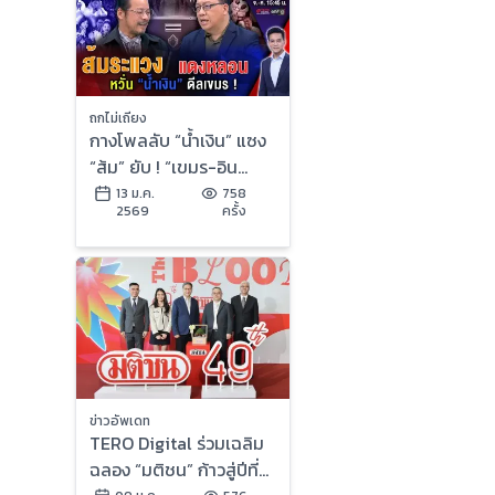
ถกไม่เถียง
กางโพลลับ “น้ำเงิน” แซง
“ส้ม” ยับ ! “เขมร-อิน
ฟลูฯ-บ้านใหญ่” รุมกระซ
13 ม.ค.
758
2569
ครั้ง
วก อ่วมอรทัย !
ข่าวอัพเดท
TERO Digital ร่วมเฉลิม
ฉลอง “มติชน” ก้าวสู่ปีที่