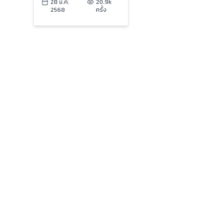
ไม่ได้รับผลกระทบ | ข่าว
28 มี.ค.
20.9k
2568
ครั้ง
เย็นประเด็นร้อน