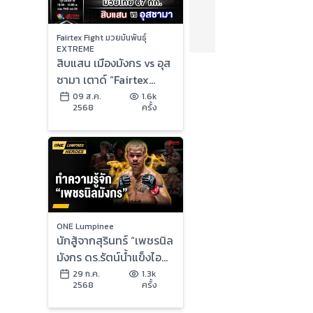
Fairtex Fight มวยมันพันธุ์
EXTREME
สิบแสน เมืองมังกร vs อุส
ซามา เตาด์ “Fairtex
Fight มวยมันพันธุ์
09 ส.ค.
1.6k
2568
ครั้ง
EXTREME” (9 ส.ค.68)
ONE Lumpinee
นักสู้จากสุรินทร์ “เพชรนิล
มังกร ดร.รัตน์น้ำแข็งไอซ์
แลนด์” | ONE ลุมพินี
29 ก.ค.
1.3k
2568
ครั้ง
Heroes | 29 ก.ค. 68 |
Ch7HD