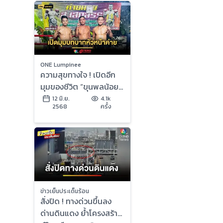
ONE Lumpinee
ความสุขทางใจ ! เปิดอีก
มุมของชีวิต “ขุนพลน้อย”
กับบทบาทหัวหน้าค่าย
12 มิ.ย.
4.1k
2568
ครั้ง
ส.เสกสรร
ข่าวเย็นประเด็นร้อน
สั่งปิด ! ทางด่วนขึ้นลง
ด่านดินแดง ย้ำโครงสร้าง