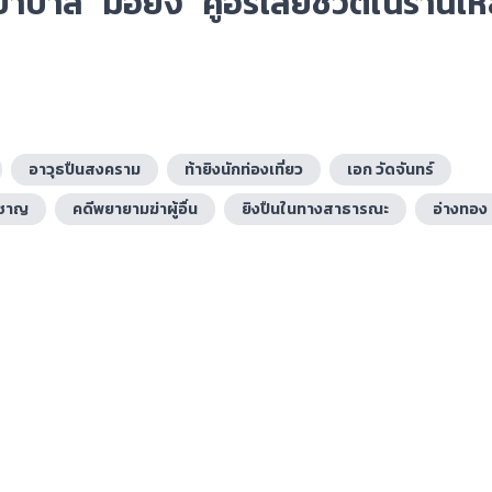
าล “มือยิง” คู่อริเสียชีวิตในร้านเห
อาวุธปืนสงคราม
ท้ายิงนักท่องเที่ยว
เอก วัดจันทร์
ยชาญ
คดีพยายามฆ่าผู้อื่น
ยิงปืนในทางสาธารณะ
อ่างทอง