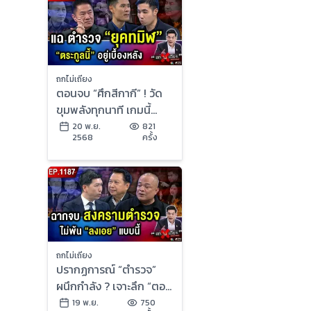
ถกไม่เถียง
ตอนจบ “ศึกสีกากี” ! วัด
ขุมพลังทุกนาที เกมนี้
“ใครอยู่ ใครไป” ?
20 พ.ย.
821
2568
ครั้ง
ถกไม่เถียง
ปรากฏการณ์ “ตำรวจ”
ผนึกกำลัง ? เจาะลึก “ตอน
จบ” สงคราม “สีกากี” !
19 พ.ย.
750