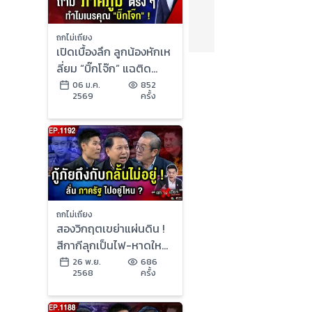
ถกไม่เถียง
เปิดเบื้องลึก ลูกน้องหักเห
ลี่ยม “บิ๊กโจ๊ก” แฉติด
สินบน “ทอง 10 ล้าน” วิ่ง
06 ม.ค.
852
2569
ครั้ง
เต้นคดี
ถกไม่เถียง
สองวิกฤตเขย่าแผ่นดิน !
สีกากีลุกเป็นไฟ-หาดใหญ่
จมบาดาล เขย่ารัฐบาล
26 พ.ย.
686
2568
ครั้ง
หนัก ?!