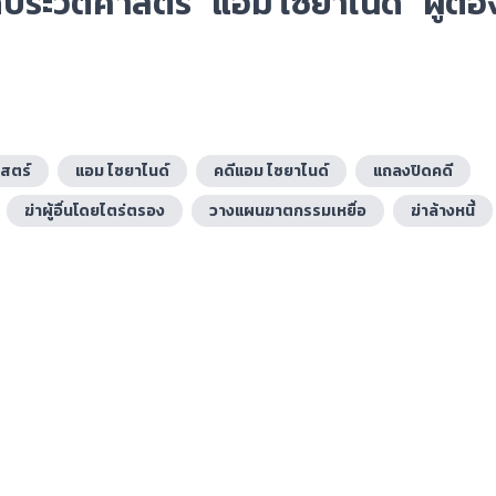
ีประวัติศาสตร์ “แอม ไซยาไนด์” ผู้ต้
ย
าสตร์
แอม ไซยาไนด์
คดีแอม ไซยาไนด์
แถลงปิดคดี
ฆ่าผู้อื่นโดยไตร่ตรอง
วางแผนฆาตกรรมเหยื่อ
ฆ่าล้างหนี้