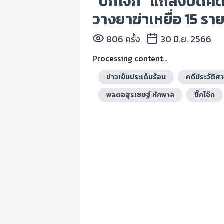
“บิ๊กโจ๊ก” แถลงปิดคด
วางยาฆ่าเหยื่อ 15 รา
806 ครั้ง
30 มิ.ย. 2566
Processing content...
ข่าวเย็นประเด็นร้อน
คดีประวัติศ
พลตอสุรเชษฐ์ หักพาล
บิ๊กโจ๊ก