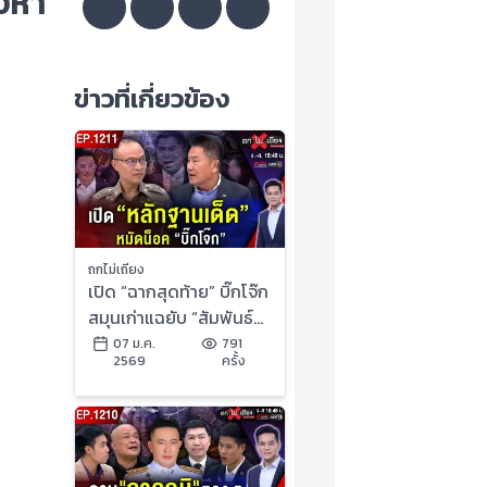
องหา
ข่าวที่เกี่ยวข้อง
ถกไม่เถียง
เปิด “ฉากสุดท้าย” บิ๊กโจ๊ก
สมุนเก่าแฉยับ “สัมพันธ์
ลับ” มินนี่ ที่แท้ใครตัวจริง
07 ม.ค.
791
2569
ครั้ง
!?