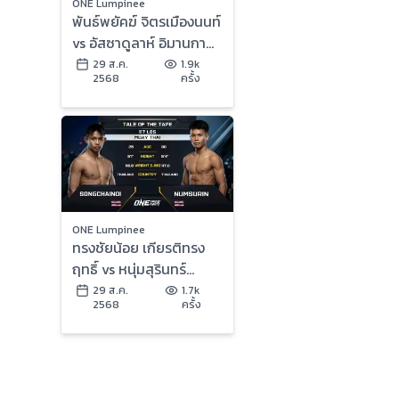
ONE Lumpinee
พันธ์พยัคฆ์ จิตรเมืองนนท์
vs อัสซาดูลาห์ อิมานกาซา
ลิเอฟ | ONE ลุมพินี 122 |
29 ส.ค.
1.9k
2568
ครั้ง
29 ส.ค. 2568 | Ch7HD
ONE Lumpinee
ทรงชัยน้อย เกียรติทรง
ฤทธิ์ vs หนุ่มสุรินทร์
ช.เกตุวีณา | ONE ลุมพินี
29 ส.ค.
1.7k
2568
ครั้ง
122 | 29 ส.ค. 2568 |
Ch7HD