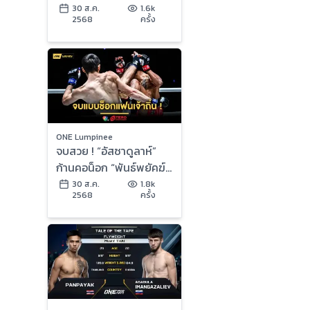
2568 | Ch7HD
30 ส.ค.
1.6k
2568
ครั้ง
ONE Lumpinee
จบสวย ! “อัสซาดูลาห์”
ก้านคอน็อก “พันธ์พยัคฆ์”
คว้าสัญญา ONE ในศึก
30 ส.ค.
1.8k
2568
ครั้ง
ONE ลุมพินี 122