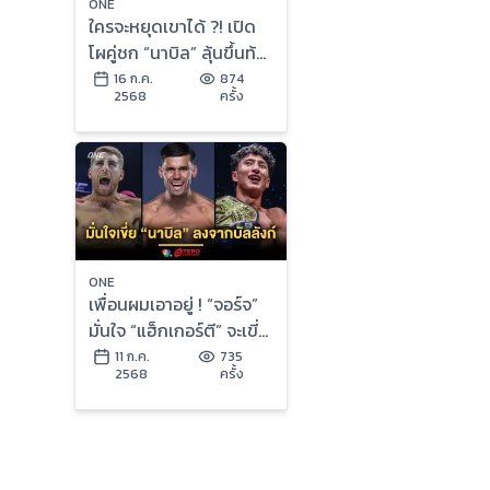
ONE
ใครจะหยุดเขาได้ ?! เปิด
โผคู่ชก “นาบิล” ลุ้นขึ้นท้า
ชิงบัลลังก์รุ่นแบนตัมเวต
16 ก.ค.
874
2568
ครั้ง
ONE
เพื่อนผมเอาอยู่ ! “จอร์จ”
มั่นใจ “แฮ็กเกอร์ตี” จะเขี่ย
“นาบิล” ลงจากบัลลังก์
11 ก.ค.
735
2568
ครั้ง