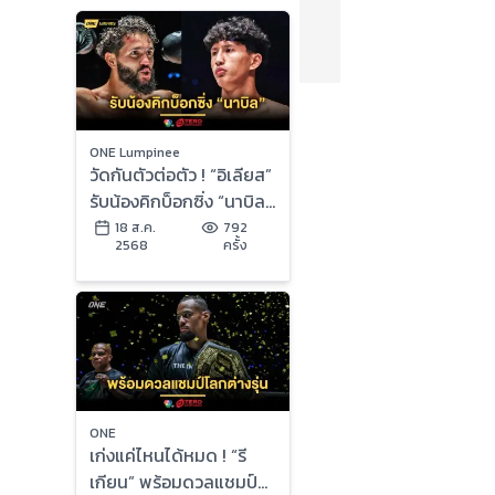
ONE Lumpinee
วัดกันตัวต่อตัว ! “อิเลียส”
รับน้องคิกบ็อกซิ่ง “นาบิล”
อัปดีกรีเดือดศึก ONE
18 ส.ค.
792
2568
ครั้ง
ลุมพินี 126
ONE
เก่งแค่ไหนได้หมด ! “รี
เกียน” พร้อมดวลแชมป์