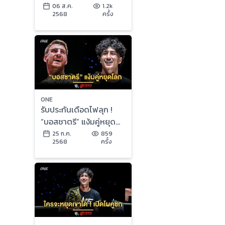
โลกต่างรุ่น “ตะวันฉาย-
06 ส.ค.
1.2k
2568
ครั้ง
ซุปเปอร์บอน-นาบิล”
ONE
รับประกันเดือดไฟลุก !
“บอสชาตรี” แง้มคู่หยุด
โลก “แฮ็กเกอร์ตี vs นา
25 ก.ค.
859
2568
ครั้ง
บิล”