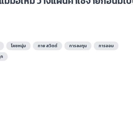
่อแม่มือใหม่ วางแผนค่าใช้จ่ายก่อนมีเบบี
โคชหนุ่ม
กาย สวิตต์
การลงทุน
การออม
ูก