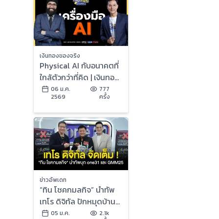
เงินทองของจริง
Physical AI กับอนาคตที่
ใกล้ตัวกว่าที่คิด | เงินทอง
ของจริง
06 ม.ค.
777
2569
ครั้ง
ข่าวอัพเดท
“ทิน โชคกมลกิจ” นำทัพ
เทโร ดิจิทัล ปักหมุดบ้าน
หลังใหม่ ขนรายการ
05 ม.ค.
2.1k