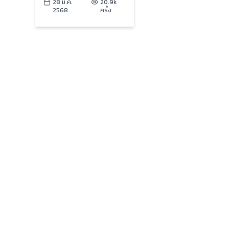
ไม่ได้รับผลกระทบ | ข่าว
28 มี.ค.
20.9k
2568
ครั้ง
เย็นประเด็นร้อน