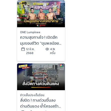
ONE Lumpinee
ความสุขทางใจ ! เปิดอีก
มุมของชีวิต “ขุนพลน้อย”
กับบทบาทหัวหน้าค่าย
12 มิ.ย.
4.1k
2568
ครั้ง
ส.เสกสรร
ข่าวเย็นประเด็นร้อน
สั่งปิด ! ทางด่วนขึ้นลง
ด่านดินแดง ย้ำโครงสร้าง