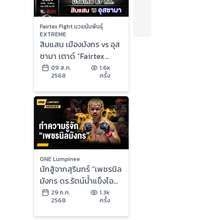
Fairtex Fight มวยมันพันธุ์
EXTREME
สิบแสน เมืองมังกร vs อุส
ซามา เตาด์ “Fairtex
Fight มวยมันพันธุ์
09 ส.ค.
1.6k
2568
ครั้ง
EXTREME” (9 ส.ค.68)
ONE Lumpinee
นักสู้จากสุรินทร์ “เพชรนิล
มังกร ดร.รัตน์น้ำแข็งไอซ์
แลนด์” | ONE ลุมพินี
29 ก.ค.
1.3k
2568
ครั้ง
Heroes | 29 ก.ค. 68 |
Ch7HD