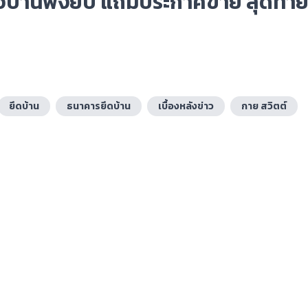
้อบ้านพังยับ แถมประกาศขาย สุดท้าย
ยึดบ้าน
ธนาคารยึดบ้าน
เบื้องหลังข่าว
กาย สวิตต์