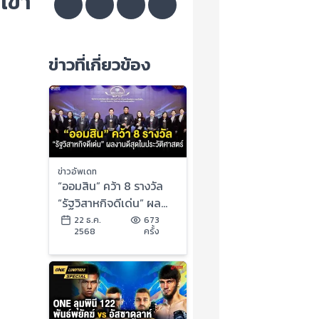
เข้า
ข่าวที่เกี่ยวข้อง
ข่าวอัพเดท
“ออมสิน” คว้า 8 รางวัล
“รัฐวิสาหกิจดีเด่น” ผล
งานดีสุดในประวัติศาสตร์
22 ธ.ค.
673
2568
ครั้ง
ธนาคาร