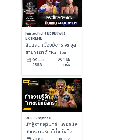
Fairtex Fight มวยมันพันธุ์
EXTREME
สิบแสน เมืองมังกร vs อุส
ซามา เตาด์ “Fairtex
Fight มวยมันพันธุ์
09 ส.ค.
1.6k
2568
ครั้ง
EXTREME” (9 ส.ค.68)
ONE Lumpinee
นักสู้จากสุรินทร์ “เพชรนิล
มังกร ดร.รัตน์น้ำแข็งไอซ์
แลนด์” | ONE ลุมพินี
29 ก.ค.
1.3k