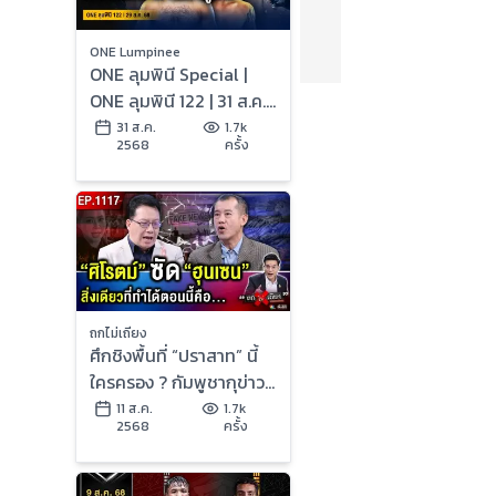
ONE Lumpinee
ONE ลุมพินี Special |
ONE ลุมพินี 122 | 31 ส.ค.
2568 | Ch7HD
31 ส.ค.
1.7k
2568
ครั้ง
ถกไม่เถียง
ศึกชิงพื้นที่ “ปราสาท” นี้
ใครครอง ? กัมพูชากุข่าว
ไทยใช้ “หนังสติ๊กยักษ์”
11 ส.ค.
1.7k
2568
ครั้ง