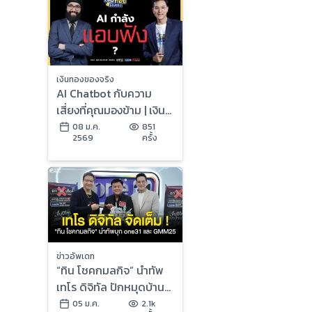
เงินทองของจริง
AI Chatbot กับความ
เสี่ยงที่คุณมองข้าม | เงิน
ทองของจริง
08 ม.ค.
851
2569
ครั้ง
ข่าวอัพเดท
“ทิน โชคกมลกิจ” นำทัพ
เทโร ดิจิทัล ปักหมุดบ้าน
หลังใหม่ ขนรายการ
05 ม.ค.
2.1k