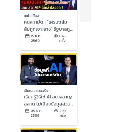
ถกไม่เถียง
คนละหมัด ! “เครนถล่ม -
ส้มถูกเจาะยาง” รัฐบาลถูก
ด่า สุดระอา “กา” เบอร์ไหน
15 ม.ค.
845
2569
ครั้ง
ดี ?
เงินทองของจริง
เรียนรู้วิธีใช้ AI อย่างชาญ
ฉลาด ไม่เสี่ยงข้อมูลส่วน
ตัวรั่วไหล | เงินทองของ
09 ม.ค.
2.5k
2569
ครั้ง
จริง