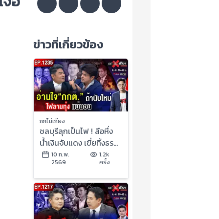
 เจอ
ข่าวที่เกี่ยวข้อง
ถกไม่เถียง
ชลบุรีลุกเป็นไฟ ! ลือหึ่ง
น้ำเงินจับแดง เขี่ยทิ้งธร
รมนัส รัฐบาลหนู อายุสั้น
10 ก.พ.
1.2k
2569
ครั้ง
? #ถกไม่เถียง