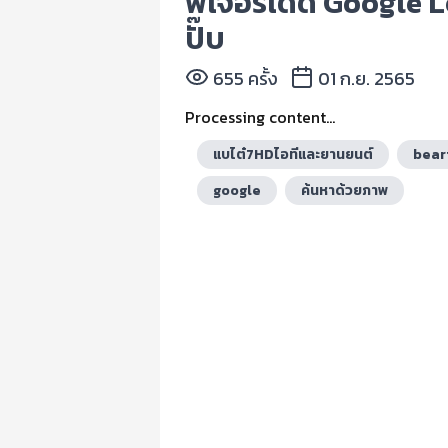
ฟีเจอร์เด็ด Google 
ปั๊บ
655 ครั้ง
01 ก.ย. 2565
Processing content...
แบไต๋7HDไอทีและยานยนต์
bear
google
ค้นหาด้วยภาพ