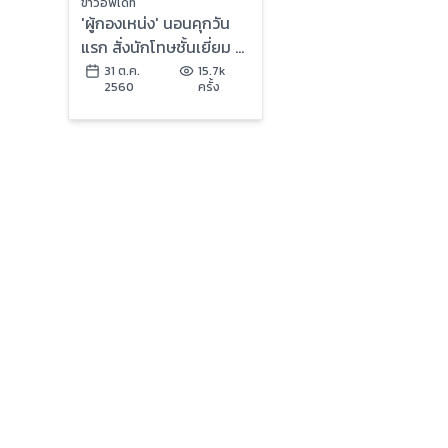
ข่าวอัพเดท
'ผู้กองเหน่ง' นอนคุกวัน
แรก สั่งนักโทษชั้นเยี่ยม 3
คน จับตาใกล้ชิด หวั่น
31 ต.ค.
15.7k
2560
ครั้ง
เครียดคิดสั้น