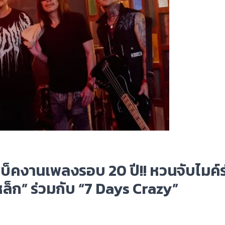
แบ็คงานเพลงรอบ 20 ปี!! หวนจับไมค์ร
ล็ก” ร่วมกับ “7 Days Crazy”