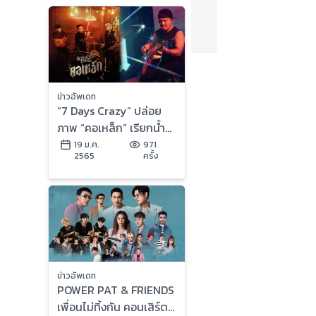
ข่าวอัพเดท
“7 Days Crazy” ปล่อย
ภาพ “คอเหล็ก” เรียกน้ำ
ย่อย!! ซิงเกิ้ลใหม่สุดเดือด
19 ม.ค.
971
2565
ครั้ง
ได้ “หมู Big Ass” รับ
หน้าที่โปรดิวเซอร์!!
ข่าวอัพเดท
POWER PAT & FRIENDS
เพื่อนไม่ทิ้งกัน คอนเสิร์ต