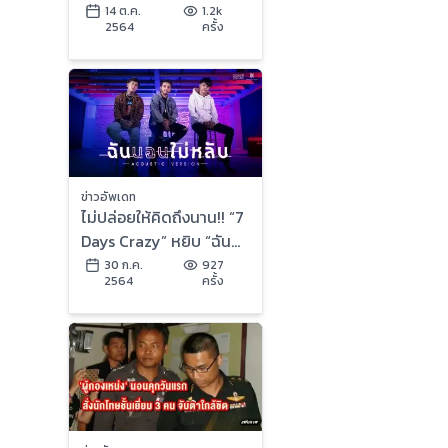
การกุศลช่วยผู้ประสบภัย
14 ต.ค.
1.2k
2564
ครั้ง
น้ำท่วม!!
ข่าวอัพเดท
ไม่ปล่อยให้คิดถึงนาน!! “7
Days Crazy” หยิบ “ฉัน
นอนไม่หลับ” ทำอคูสติก
30 ก.ค.
927
2564
ครั้ง
เวอร์ชั่น