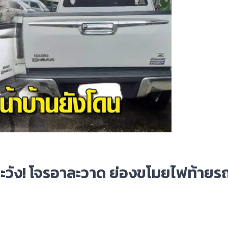
ะวัง! โจรอาละวาด ย่องขโมยไฟท้ายร