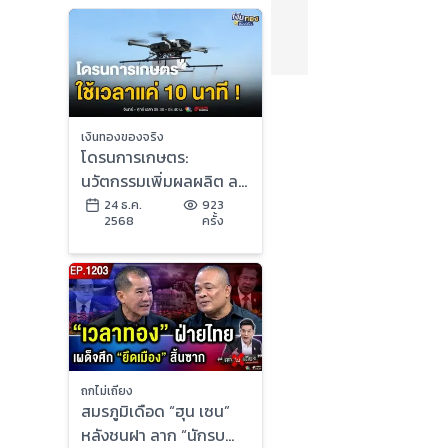
เงินทองของจริง
โดรนการเกษตร:
นวัตกรรมเพิ่มผลผลิต ลด
ต้นทุน พร้อมข้อควรระวังที่
24 ธ.ค.
923
2568
ครั้ง
ต้องรู้ | เงินทองของจริง
ถกไม่เถียง
สมรภูมิเดือด “ฮุน เซน”
หลังชนฝา ลาก “นักรบ