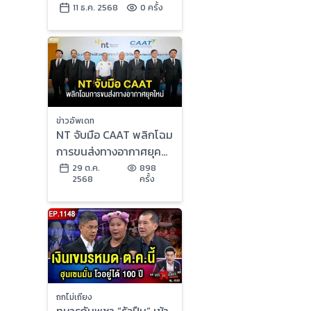
รับจ้าง” ลุยไทย !?
11 ธ.ค. 2568
0 ครั้ง
ข่าวอัพเดท
NT จับมือ CAAT พลิกโฉม
การขนส่งทางอากาศยุค
ใหม่ ด้วยอากาศยานซึ่ง
29 ต.ค.
898
2568
ครั้ง
ไม่มีนักบิน
ถกไม่เถียง
ทหารกัมพูชา “รัวปืน” เข้า