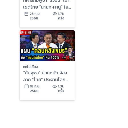
เขตไทย “นายกฯ หนู” โยน
ทหารนำ ส่อ “อันตราย”
23 ก.ย.
1.7k
2568
ครั้ง
สุดขีด ?
ถกไม่เถียง
“กัมพูชา” ป่วนหนัก จ้อง
ลาก “ไทย” ประจานโลก
แนวหน้าไทย “อดทน
18 ก.ย.
1.3k
2568
ครั้ง
สุดขีด” !