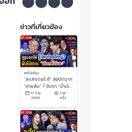
ล่ออก
ข่าวที่เกี่ยวข้อง
ถกไม่เถียง
“สเปกเตอร์ ซี” ส่อปิดฉาก
“ค่ายส้ม” ? จับตา “น้ำเงิน”
หักเหลี่ยม “ผู้กอง” !
17 ก.พ.
1.3k
2569
ครั้ง