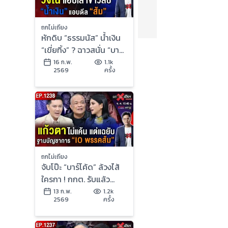
ถกไม่เถียง
หักดิบ “ธรรมนัส” น้ำเงิน
“เขี่ยทิ้ง” ? ฉาวสนั่น “บาร์
โค้ดเจ้ากรรม” เลือกตั้งส่อ
16 ก.พ.
1.1k
2569
ครั้ง
โมฆะ !
ถกไม่เถียง
จับโป๊ะ “บาร์โค้ด” ล้วงไส้
ใครกา ! กกต. รับแล้ว
“สแกนถึงต้นขั้ว” จับตา
13 ก.พ.
1.2k
2569
ครั้ง
“ส่อโมฆะ” ?