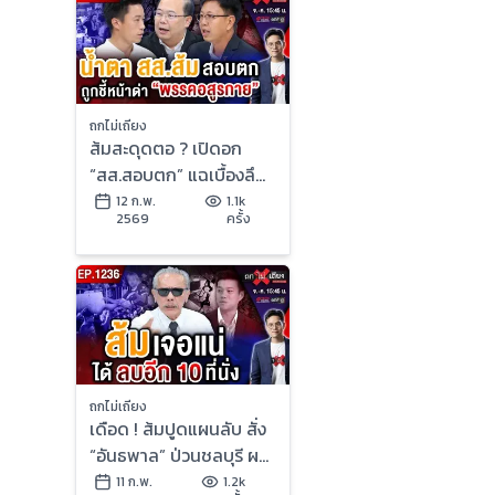
ถกไม่เถียง
ส้มสะดุดตอ ? เปิดอก
“สส.สอบตก” แฉเบื้องลึก
ศึกรวมแก๊ง ชนวน “แพ้ยับ
12 ก.พ.
1.1k
2569
ครั้ง
เยิน” !
ถกไม่เถียง
เดือด ! ส้มปูดแผนลับ สั่ง
“อันธพาล” ป่วนชลบุรี ผงะ
“แดงส่งรหัสลับ” ถึงน้ำเงิน
11 ก.พ.
1.2k