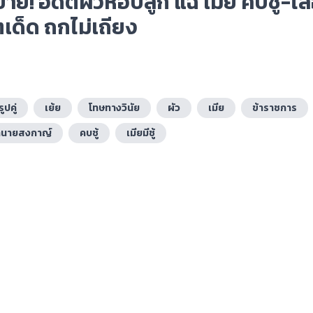
ย่ำยี! อดีตผัวหอบลูก แฉ เมีย คบชู้-ไ
อตเด็ด ถกไม่เถียง
รูปคู่
เย้ย
โทษทางวินัย
ผัว
เมีย
ข้าราชการ
ทนายสงกาญ์
คบชู้
เมียมีชู้