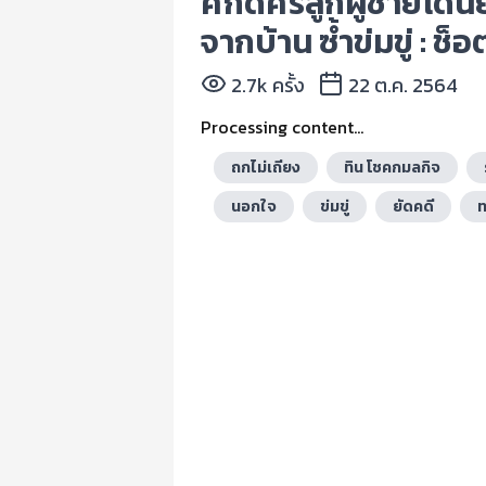
ศักดิ์ศรีลูกผู้ชายโดน
จากบ้าน ซ้ำข่มขู่ : ช็
2.7k ครั้ง
22 ต.ค. 2564
Processing content...
ถกไม่เถียง
ทิน โชคกมลกิจ
นอกใจ
ข่มขู่
ยัดคดี