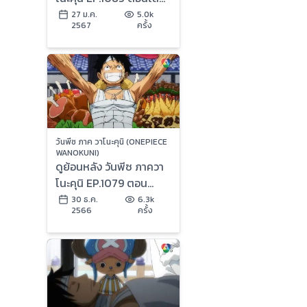
เคลื่อนไหว องค์กรใหม่ค
27 ม.ค.
5.0k
2567
ครั้ง
รอสกิลด์ (1/2)
วันพีซ ภาค วาโนะคุนิ (ONEPIECE
WANOKUNI)
ดูย้อนหลัง วันพีซ ภาควา
โนะคุนิ EP.1079 ตอน
รุ่งอรุณมาถึง พวกลูฟี่ได้
30 ธ.ค.
6.3k
2566
ครั้ง
พักผ่อน (2/2)