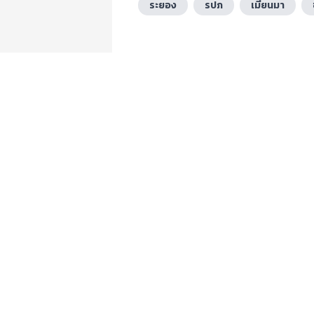
ระยอง
รปภ
เมียนมา