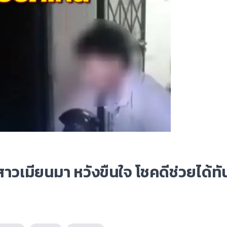
สาวเมียนมา หวังขืนใจ โชคดีช่วยได้ทั