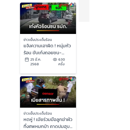
ข่าวเย็นประเด็นร้อน
แจ้งความเอาผิด ! หนุ่มหัว
ร้อน ขับเก๋งถอยชน-
ทำร้าย รปภ. | ข่าวเย็น
25 มี.ค.
630
2568
ครั้ง
ประเด็นร้อน
ข่าวเย็นประเด็นร้อน
หดหู่ ! เมียร่วมมือลูกฆ่าผัว
ทิ้งศพหมกป่า คาดปมฮุบ