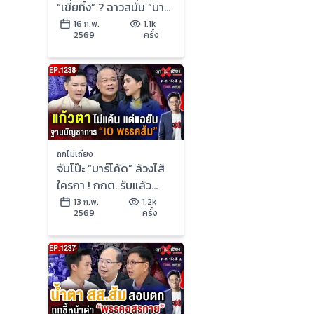
“เขี่ยทิ้ง” ? ฉาวสนั่น “บาร์
โค้ดเจ้ากรรม” เลือกตั้งส่อ
16 ก.พ.
1.1k
2569
ครั้ง
โมฆะ !
ถกไม่เถียง
จับโป๊ะ “บาร์โค้ด” ล้วงไส้
ใครกา ! กกต. รับแล้ว
“สแกนถึงต้นขั้ว” จับตา
13 ก.พ.
1.2k
2569
ครั้ง
“ส่อโมฆะ” ?