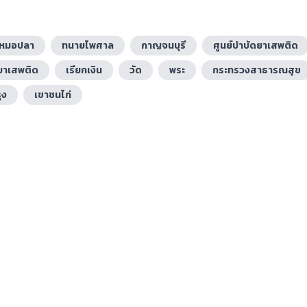
หมอปลา
ทนายไพศาล
กาญจนบุรี
ศูนย์บำบัดยาเสพติด
ดยาเสพติด
เรียกเงิน
วัด
พระ
กระทรวงสาธารณสุข
ุง
เขาชนไก่