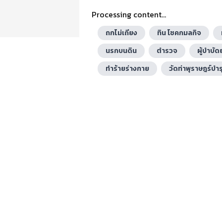
Processing content...
ถกไม่เถียง
ทิน โชคกมลกิจ
นรกบนดิน
ตำรวจ
ผู้บำบั
ทำร้ายร่างกาย
วัดท่าพุราษฎร์บำร