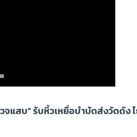
แสบ” รับหิ้วเหยื่อบำบัดส่งวัดดัง ไ