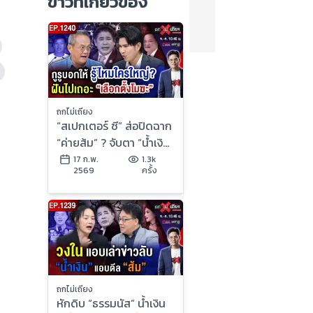
ข่าวที่เกี่ยวข้อง
ถกไม่เถียง
“สเปกเตอร์ ซี” ส่อปิดฉาก
“ค่ายส้ม” ? จับตา “น้ำเงิน”
หักเหลี่ยม “ผู้กอง” !
17 ก.พ.
1.3k
2569
ครั้ง
ถกไม่เถียง
หักดิบ “ธรรมนัส” น้ำเงิน