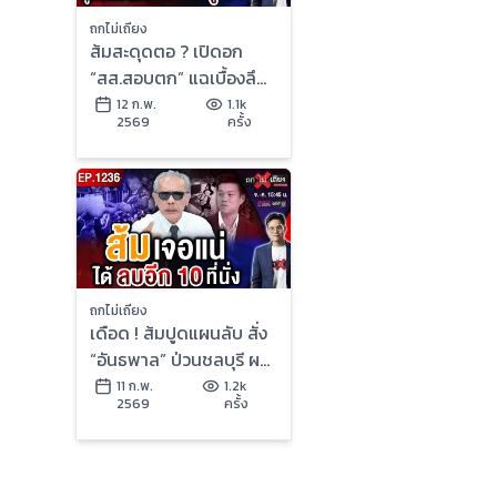
ถกไม่เถียง
ส้มสะดุดตอ ? เปิดอก
“สส.สอบตก” แฉเบื้องลึก
ศึกรวมแก๊ง ชนวน “แพ้ยับ
12 ก.พ.
1.1k
2569
ครั้ง
เยิน” !
ถกไม่เถียง
เดือด ! ส้มปูดแผนลับ สั่ง
“อันธพาล” ป่วนชลบุรี ผงะ
“แดงส่งรหัสลับ” ถึงน้ำเงิน
11 ก.พ.
1.2k
2569
ครั้ง