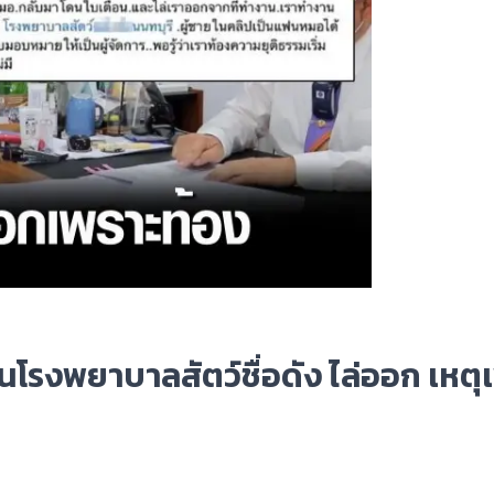
โรงพยาบาลสัตว์ชื่อดัง ไล่ออก เหตุ