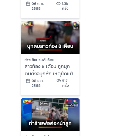
รับสารภาพ แต่ไม่ยอมจน
06 ก.พ.
1.3k
2568
ครั้ง
มุม
ข่าวเย็นประเด็นร้อน
สาวท้อง 8 เดือน ถูกบุก
ตบดั้งจมูกหัก เหตุขัดแย้ง
บนโซเชียล | ข่าวเย็น
08 ม.ค.
517
2568
ครั้ง
ประเด็นร้อน