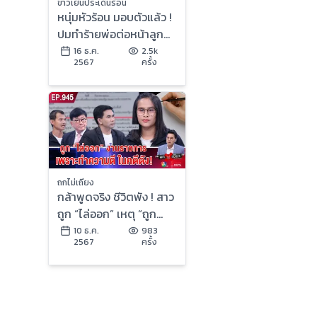
ข่าวเย็นประเด็นร้อน
หนุ่มหัวร้อน มอบตัวแล้ว !
ปมทำร้ายพ่อต่อหน้าลูก
อ้างป้องกันตัว | ข่าวเย็น
16 ธ.ค.
2.5k
2567
ครั้ง
ประเด็นร้อน
ถกไม่เถียง
กล้าพูดจริง ชีวิตพัง ! สาว
ถูก “ไล่ออก” เหตุ “ถูก
ปลอมลายเซ็น” คดีมรดก
10 ธ.ค.
983
2567
ครั้ง
500 ล้าน