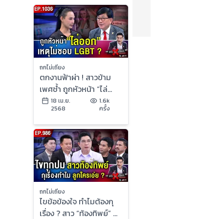
ถกไม่เถียง
ตกงานฟ้าผ่า ! สาวข้าม
เพศช้ำ ถูกหัวหน้า “ไล่
ออก” เหตุ “ไม่ชอบ LGBT”
18 เม.ย.
1.6k
2568
ครั้ง
ถกไม่เถียง
ไขข้อข้องใจ ทำไมต้องกุ
เรื่อง ? สาว “ท้องทิพย์” กึ่ง