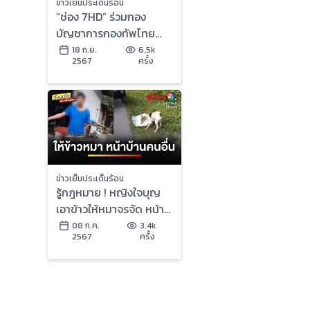
ข่าวเย็นประเด็นร้อน
“ช่อง 7HD” ร่วมกอง
บัญชาการกองทัพไทย
ช่วยผู้ประสบอุทกภัยทั่ว
18 ก.ย.
6.5k
2567
ครั้ง
ประเทศ | ข่าวเย็นประเด็น
ร้อน
ข่าวเย็นประเด็นร้อน
รู้กฎหมาย ! หญิงใจบุญ
เอาข้าวให้หมาจรจัด หน้า
บ้านคนอื่น | รู้กฎหมาย กับ
08 ก.ค.
3.4k
2567
ครั้ง
มิสเตอร์ฆ่าโง่