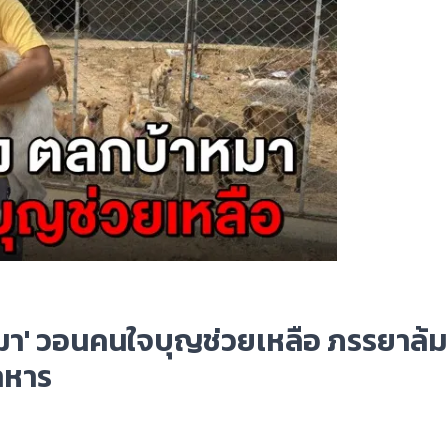
าหมา' วอนคนใจบุญช่วยเหลือ ภรรยาล้
อาหาร