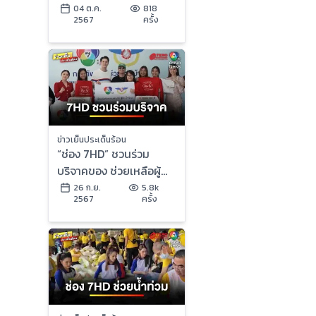
ขยายเวลาพักหนี้ออโต้
04 ต.ค.
818
2567
ครั้ง
จาก 3 เดือน เป็น 6 เดือน
เพิ่มชื่อผู้ได้รับสิทธิ์พักหนี้
เป็น 140,000 บัญชี หลัง
รัฐประกาศพื้นที่ประสบภัย
ล่าสุด 5,515 หมู่บ้าน
ข่าวเย็นประเด็นร้อน
“ช่อง 7HD” ชวนร่วม
บริจาคของ ช่วยเหลือผู้
ประสบภัยน้ำท่วม | ข่าว
26 ก.ย.
5.8k
2567
ครั้ง
เย็นประเด็นร้อน