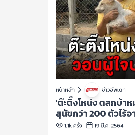
หน้าหลัก
ข่าวอัพเดท
'ต๊ะติ๊งโหน่ง ตลกบ้
สุนัขกว่า 200 ตัวไร้
1.1k ครั้ง
19 มี.ค. 2564