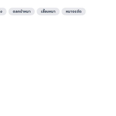
่ง
ตลกบ้าหมา
เลี้ยงหมา
หมาจรจัด