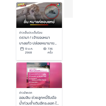
ข่าวเย็นประเด็นร้อน
ดรามา ! เจ้าของหมา
บางแก้ว ปล่อยหมามาขย้ำ
หมาจรจัด | ข่าวเย็น
13 ม.ค.
736
2568
ครั้ง
ประเด็นร้อน
ข่าวอัพเดท
ออมสิน ช่วยลูกหนี้รับมือ
น้ำท่วมซ้ำเติมอีกระลอก ให้