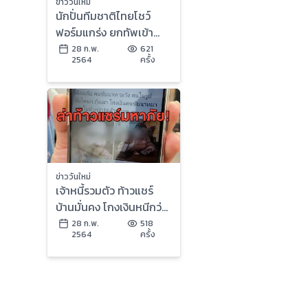
ข่าววันใหม่
นักปั่นทีมชาติไทยโชว์
ฟอร์มแกร่ง ยกทัพเข้า
รอบชิงการแข่งขันกีฬา
28 ก.พ.
621
2564
ครั้ง
จักรยาน BMX
ข่าววันใหม่
เจ้าหนี้รวมตัว ท้าวแชร์
บ้านมั่นคง โกงเงินหนีกว่า
15 ล้านบาท
28 ก.พ.
518
2564
ครั้ง