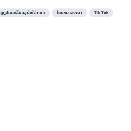
ยูทูปเบอร์โยนสุนัขใส่กะทะ
โยนหมาลงเตา
Tik Tok