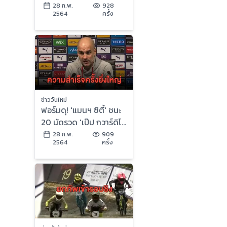
'เมืองทอง' บุกชนะ 'ตราด'
28 ก.พ.
928
2564
ครั้ง
คว้าชัย 3 เกมติด
ข่าววันใหม่
ฟอร์มดุ! 'แมนฯ ซิตี้' ชนะ
20 นัดรวด 'เป๊ป กวาร์ดิโอ
ล่า' ลั่นเป็นความสำเร็จ
28 ก.พ.
909
2564
ครั้ง
ครั้งยิ่งใหญ่