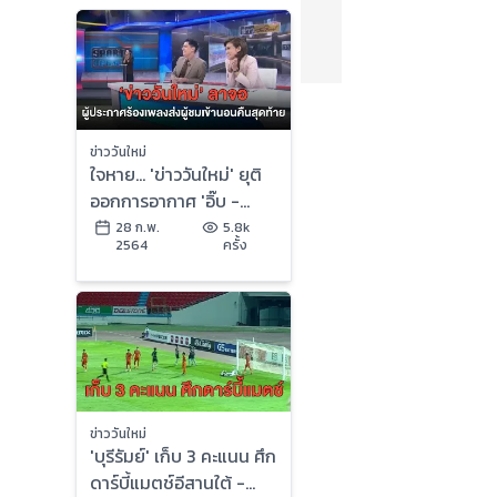
ข่าววันใหม่
ใจหาย... 'ข่าววันใหม่' ยุติ
ออกการอากาศ 'อิ๊บ -
แคน' น้ำตาคลอ นำทีมร้อง
28 ก.พ.
5.8k
2564
ครั้ง
เพลง 'ด้วยรักและผูกพัน'
อำลาผู้ชม
ข่าววันใหม่
'บุรีรัมย์' เก็บ 3 คะแนน ศึก
ดาร์บี้แมตช์อีสานใต้ -