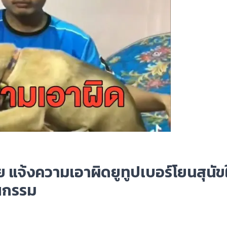
 แจ้งความเอาผิดยูทูปเบอร์โยนสุนัขใ
ุณกรรม