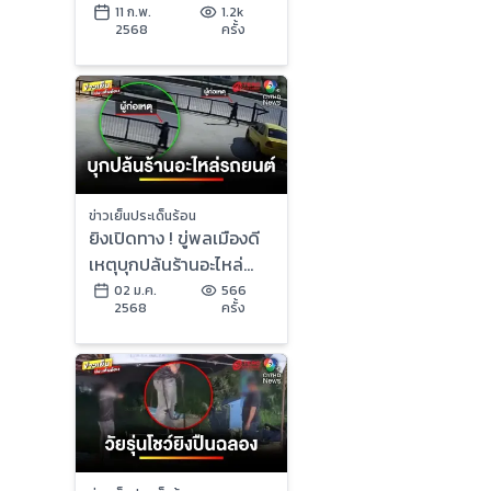
Radio Lovely Surprise”
11 ก.พ.
1.2k
2568
ครั้ง
| ข่าวเย็นประเด็นร้อน
ข่าวเย็นประเด็นร้อน
ยิงเปิดทาง ! ขู่พลเมืองดี
เหตุบุกปล้นร้านอะไหล่
รถยนต์ | ข่าวเย็นประเด็น
02 ม.ค.
566
2568
ครั้ง
ร้อน