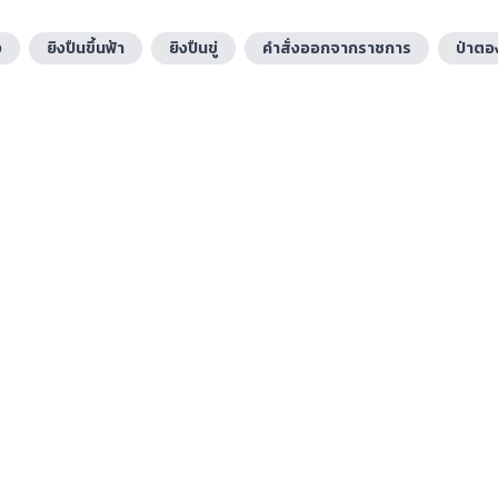
ง
ยิงปืนขึ้นฟ้า
ยิงปืนขู่
คำสั่งออกจากราชการ
ป่าตอ