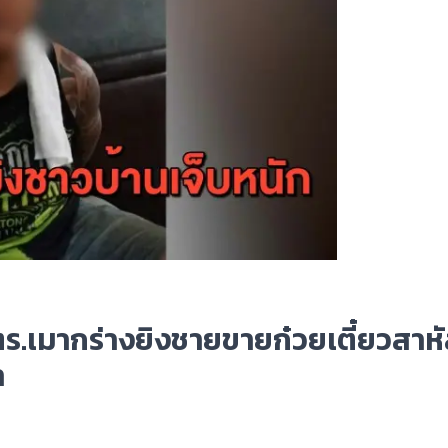
ร.เมากร่างยิงชายขายก๋วยเตี๋ยวสาห
า