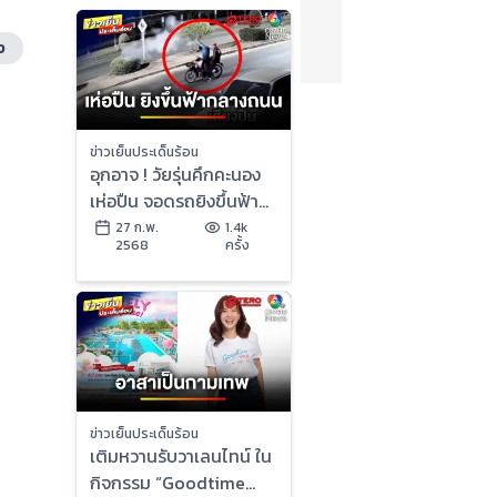
ง
ข่าวเย็นประเด็นร้อน
อุกอาจ ! วัยรุ่นคึกคะนอง
เห่อปืน จอดรถยิงขึ้นฟ้า
กลางถนน | ข่าวเย็น
27 ก.พ.
1.4k
2568
ครั้ง
ประเด็นร้อน
ข่าวเย็นประเด็นร้อน
เติมหวานรับวาเลนไทน์ ใน
กิจกรรม “Goodtime