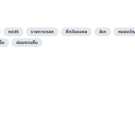
กด35
รายการตลก
ศึกวันมงคล
ลิเก
หมอขวั
ิ้ม
ค่อมชวนชื่น