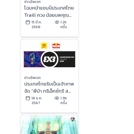
ข่าวอัพเดท
โฉมหน้าแชมป์ประเทศไทย
Traill ควง น้อยนพคุณ
PJ Black คว้าชัยศึก 3x3
15 มี.ค.
1.2k
2568
ครั้ง
Road to Champions
Cup Thailand 2025
ข่าวอัพเดท
ประเทศไทยรับเป็นเจ้าภาพ
จัด “ฟีบ้า ทรีเอ็กซ์ทรี ส
ปอนเซอร์ | เรดบูล แชมป์
18 ธ.ค.
1.9k
2567
ครั้ง
เปี้ยนส์ คัพ 2025” ทีมยัด
ห่วงระดับโลก เตรียม
ระเบิดศึกสุดยิ่งใหญ่ ครั้ง
แรก! ในเมืองไทย 14 – 16
มี.ค. 2568