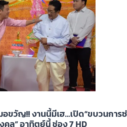
อขวัญ!! งานนี้มีเฮ...เปิด“ขบวนการซ
คล” อาทิตย์นี้ ช่อง 7 HD