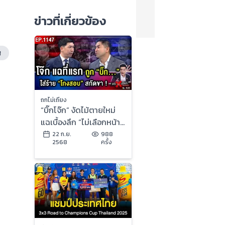
ข่าวที่เกี่ยวข้อง
ญ
ถกไม่เถียง
“บิ๊กโจ๊ก” งัดไม้ตายใหม่
แฉเบื้องลึก “ไม่เลือกหน้า”
เขย่าเกมการเมือง ทำเพื่อ
22 ก.ย.
988
2568
ครั้ง
อะไร ?