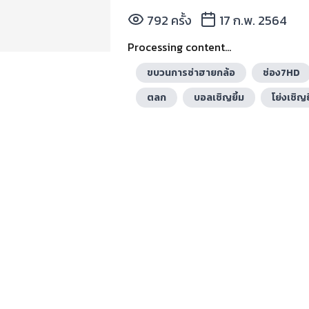
792 ครั้ง
17 ก.พ. 2564
Processing content...
ขบวนการซ่าฮายกล้อ
ช่อง7HD
ตลก
บอลเชิญยิ้ม
โย่งเชิญย