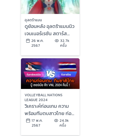
อุลตร้าแมน
ดูย้อนหลัง อุลตร้าแมนนิว
เจนเนอร์เรชัน สตาร์ส
ตอนที่ 15 (1/2)
26 พ.ค.
32.7k
2567
ครั้ง
VOLLEYBALL NATIONS
LEAGUE 2024
วิเคราะห์ก่อนเกม ความ
พร้อมทีมตบสาวไทย ก่อน
เจอ ทีมตบสาวเซิร์บ คืนนี้ !
17 พ.ค.
24.3k
2567
ครั้ง