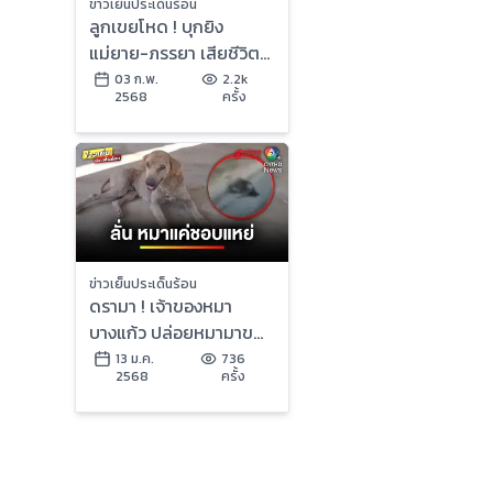
ข่าวเย็นประเด็นร้อน
ลูกเขยโหด ! บุกยิง
แม่ยาย-ภรรยา เสียชีวิต
คาบ้าน คาดปมหึงหวง |
03 ก.พ.
2.2k
2568
ครั้ง
ข่าวเย็นประเด็นร้อน
ข่าวเย็นประเด็นร้อน
ดรามา ! เจ้าของหมา
บางแก้ว ปล่อยหมามาขย้ำ
หมาจรจัด | ข่าวเย็น
13 ม.ค.
736
2568
ครั้ง
ประเด็นร้อน