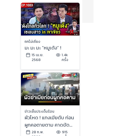
ถกไม่เถียง
มะ มะ มะ “หมูเด้ง” !
15 เม.ย.
1.4k
2568
ครั้ง
ข่าวเย็นประเด็นร้อน
ผัวโหด ! แทงเมียดับ ก่อน
ผูกคอตายตาม คาดขัด
แย้งเรื่องขายหน้าดิน | ข่าว
28 ก.พ.
915