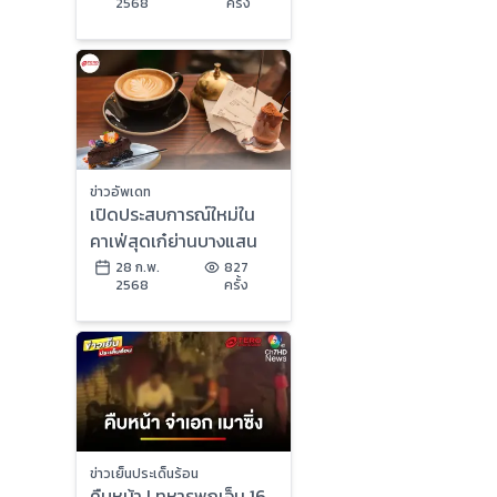
2568
ครั้ง
เย็นประเด็นร้อน
ข่าวอัพเดท
เปิดประสบการณ์ใหม่ใน
คาเฟ่สุดเก๋ย่านบางแสน
28 ก.พ.
827
2568
ครั้ง
ข่าวเย็นประเด็นร้อน
คืบหน้า ! ทหารพกเอ็ม 16