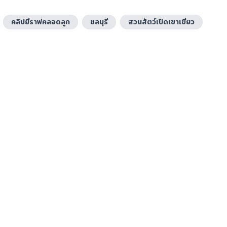
คลิปยีราฟคลอดลูก
ชลบุรี
สวนสัตว์เปิดเขาเขียว